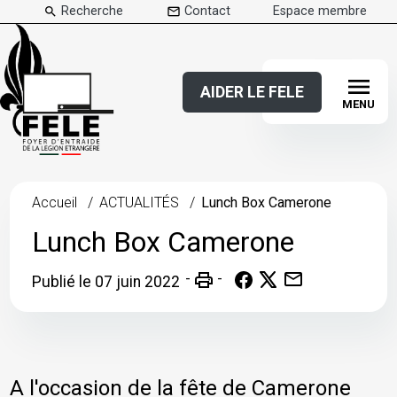
Recherche
Contact
Espace membre
menu
AIDER LE FELE
MENU
FINANCER UN PROJET / ÉVÈNEMENT
LA BOUTIQUE
FAIRE UN LEGS
FAIRE UN DON
Accueil
ACTUALITÉS
Lunch Box Camerone
Lunch Box Camerone
mail
print
Publié le 07 juin 2022
A l'occasion de la fête de Camerone