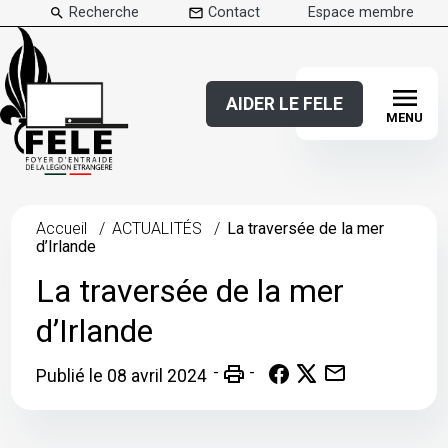
Recherche
Contact
Espace membre
menu
AIDER LE FELE
MENU
FINANCER UN PROJET / ÉVÈNEMENT
LA BOUTIQUE
FAIRE UN LEGS
FAIRE UN DON
Accueil
ACTUALITÉS
La traversée de la mer
d’Irlande
La traversée de la mer
d’Irlande
mail
print
Publié le 08 avril 2024